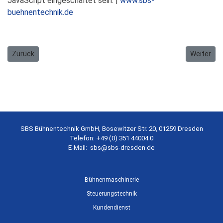
JavaScript eingeschaltet sein.
|
www.sbs-
buehnentechnik.de
Vorheriger Beitrag: Mitarbeiter im Technischen Vertrieb (m/w/d)
Nächster B
Zurück
Weiter
SBS Bühnentechnik GmbH, Bosewitzer Str. 20, 01259 Dresden
Telefon: +49 (0) 351 44004 0
E-Mail:
sbs@sbs-dresden.de
Bühnenmaschinerie
Steuerungstechnik
Kundendienst